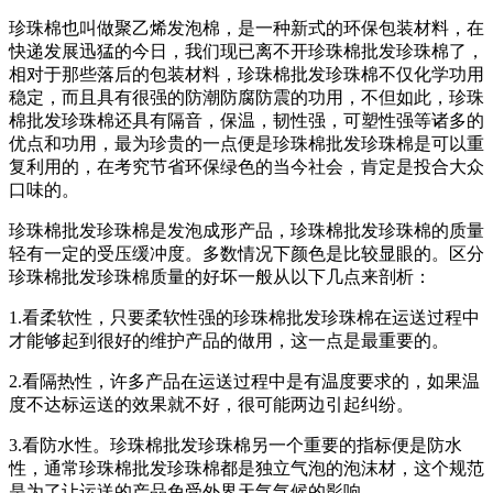
珍珠棉也叫做聚乙烯发泡棉，是一种新式的环保包装材料，在
快递发展迅猛的今日，我们现已离不开珍珠棉批发珍珠棉了，
相对于那些落后的包装材料，珍珠棉批发珍珠棉不仅化学功用
稳定，而且具有很强的防潮防腐防震的功用，不但如此，珍珠
棉批发珍珠棉还具有隔音，保温，韧性强，可塑性强等诸多的
优点和功用，最为珍贵的一点便是珍珠棉批发珍珠棉是可以重
复利用的，在考究节省环保绿色的当今社会，肯定是投合大众
口味的。
珍珠棉批发珍珠棉是发泡成形产品，珍珠棉批发珍珠棉的质量
轻有一定的受压缓冲度。多数情况下颜色是比较显眼的。区分
珍珠棉批发珍珠棉质量的好坏一般从以下几点来剖析：
1.看柔软性，只要柔软性强的珍珠棉批发珍珠棉在运送过程中
才能够起到很好的维护产品的做用，这一点是最重要的。
2.看隔热性，许多产品在运送过程中是有温度要求的，如果温
度不达标运送的效果就不好，很可能两边引起纠纷。
3.看防水性。珍珠棉批发珍珠棉另一个重要的指标便是防水
性，通常珍珠棉批发珍珠棉都是独立气泡的泡沫材，这个规范
是为了让运送的产品免受外界天气气候的影响。