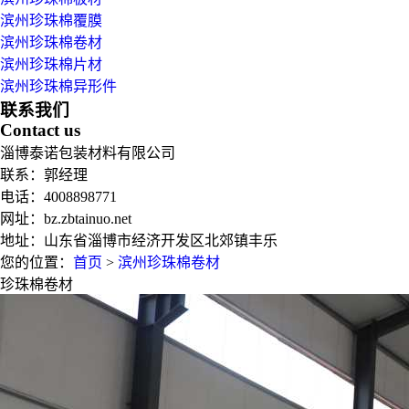
滨州珍珠棉覆膜
滨州珍珠棉卷材
滨州珍珠棉片材
滨州珍珠棉异形件
联系我们
Contact us
淄博泰诺包装材料有限公司
联系：郭经理
电话：4008898771
网址：bz.zbtainuo.net
地址：山东省淄博市经济开发区北郊镇丰乐
您的位置：
首页
>
滨州珍珠棉卷材
珍珠棉卷材