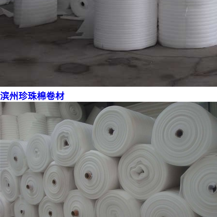
滨州珍珠棉卷材